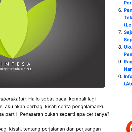
Per
Pen
Tek
(Le
Sej
Sep
Uku
Pem
Rag
Nam
Inf
(At
wabarakatuh
.
Hallo sobat baca, kembali lagi
ini aku akan berbagi kisah cerita pengalamanku
a part I. Penasaran bukan seperti apa ceritanya?
bagi kisah, tentang perjalanan dan perjuangan