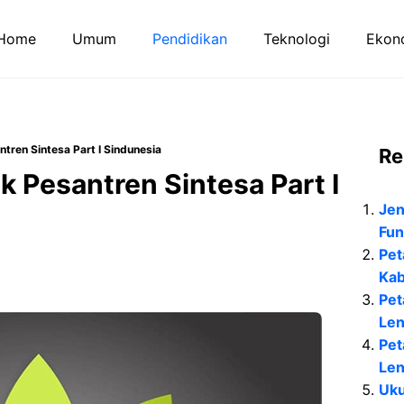
Home
Umum
Pendidikan
Teknologi
Ekono
ren Sintesa Part I Sindunesia
Re
 Pesantren Sintesa Part I
Jen
Fun
Pet
Kab
Pet
Le
Pet
Le
Uku