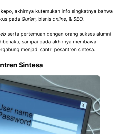
g kepo, akhirnya kutemukan info singkatnya bahwa
okus pada
Qur’an,
bisnis
online,
&
SEO.
eb
serta pertemuan dengan orang sukses alumni
l dibenaku, sampai pada akhirnya membawa
rgabung menjadi santri pesantren sintesa.
ntren Sintesa