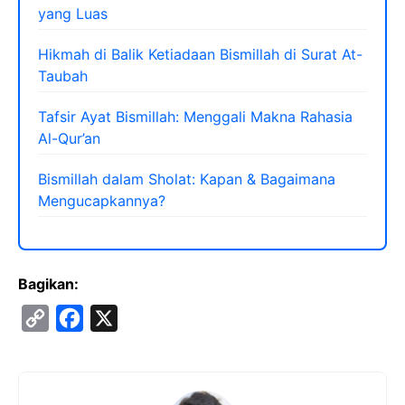
yang Luas
Hikmah di Balik Ketiadaan Bismillah di Surat At-
Taubah
Tafsir Ayat Bismillah: Menggali Makna Rahasia
Al-Qur’an
Bismillah dalam Sholat: Kapan & Bagaimana
Mengucapkannya?
Bagikan:
C
F
X
o
a
p
c
y
e