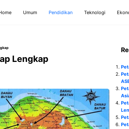
Home
Umum
Pendidikan
Teknologi
Ekono
engkap
Re
 Map Lengkap
Pet
Pet
AS
Pet
Asi
Pet
Le
Pet
Pet