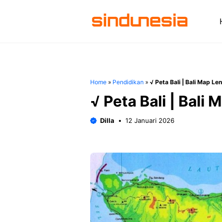
Langsung
ke
isi
Home
»
Pendidikan
»
√ Peta Bali | Bali Map L
√ Peta Bali | Bali
Dilla
12 Januari 2026