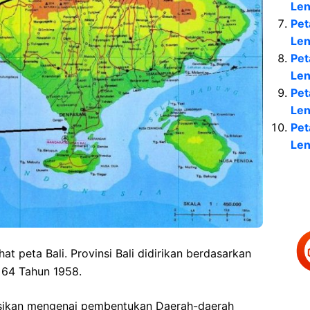
Le
Pet
Le
Pet
Le
Pet
Le
Pet
Len
t peta Bali. Provinsi Bali didirikan berdasarkan
64 Tahun 1958.
isikan mengenai pembentukan Daerah-daerah