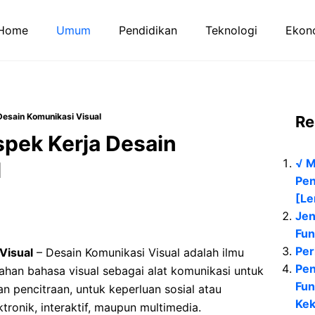
Home
Umum
Pendidikan
Teknologi
Ekono
Desain Komunikasi Visual
Re
spek Kerja Desain
√ M
l
Pen
[Le
Jen
Fun
Per
Visual
– Desain Komunikasi Visual adalah ilmu
Pen
han bahasa visual sebagai alat komunikasi untuk
Fun
n pencitraan, untuk keperluan sosial atau
Ke
ktronik, interaktif, maupun multimedia.