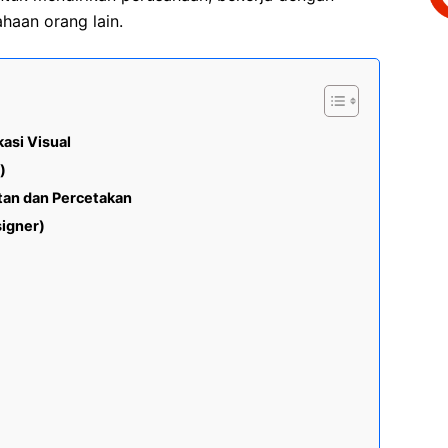
ahaan orang lain.
asi Visual
)
itan dan Percetakan
signer)