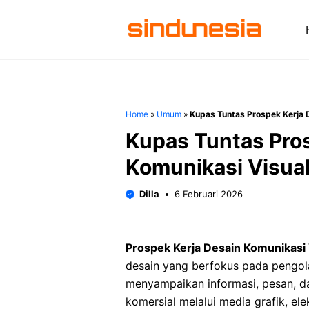
Langsung
ke
isi
Home
»
Umum
»
Kupas Tuntas Prospek Kerja 
Kupas Tuntas Pro
Komunikasi Visua
Dilla
6 Februari 2026
Prospek Kerja Desain Komunikasi 
desain yang berfokus pada pengola
menyampaikan informasi, pesan, da
komersial melalui media grafik, ele