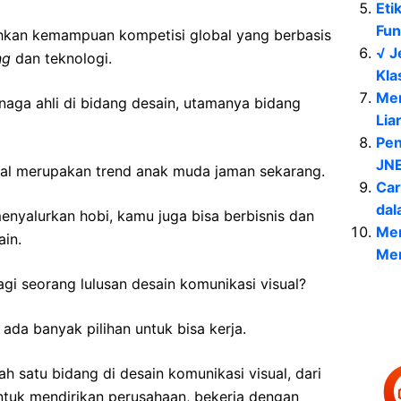
Eti
Fun
utuhkan kemampuan kompetisi global yang berbasis
√ J
ng
dan teknologi.
Kla
Me
naga ahli di bidang desain, utamanya bidang
Lia
Pen
JNE
sual merupakan trend anak muda jaman sekarang.
Car
dal
nyalurkan hobi, kamu juga bisa berbisnis dan
Mem
in.
Mem
agi seorang lulusan desain komunikasi visual?
ada banyak pilihan untuk bisa kerja.
 satu bidang di desain komunikasi visual, dari
untuk mendirikan perusahaan, bekerja dengan