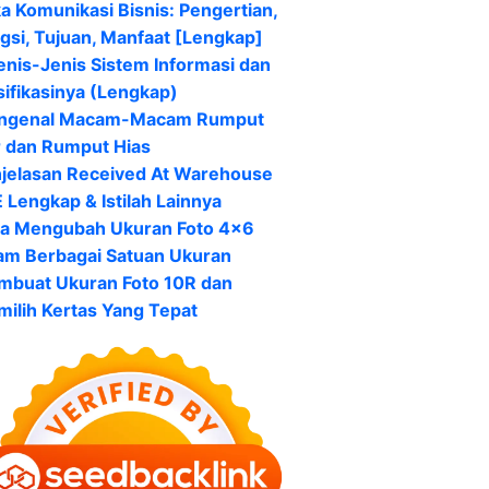
ka Komunikasi Bisnis: Pengertian,
gsi, Tujuan, Manfaat [Lengkap]
enis-Jenis Sistem Informasi dan
sifikasinya (Lengkap)
ngenal Macam-Macam Rumput
r dan Rumput Hias
jelasan Received At Warehouse
 Lengkap & Istilah Lainnya
a Mengubah Ukuran Foto 4×6
am Berbagai Satuan Ukuran
buat Ukuran Foto 10R dan
ilih Kertas Yang Tepat