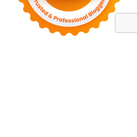
Tentang Kami
Kebijakan Privasi
Syarat dan Ketentuan
Disclaimer
Hubungi Kami
Contact me
palldila90@gmail.com
2026 sindunesia.com