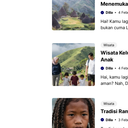
Menemukan
Dilla
4 Feb
Hai! Kamu lagi
bukan cuma La
sekitarnya ju
Wisata
Wisata Kel
Anak
Dilla
4 Feb
Hai, kamu lag
aman? Nah, Da
lho! Udara
Wisata
Tradisi Ra
Dilla
3 Feb