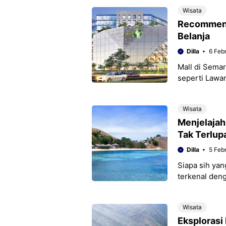
Wisata
Recommend
Belanja
Dilla
6 Feb
Mall di Sema
seperti Lawa
juga bisa men
Wisata
Menjelajah
Tak Terlup
Dilla
5 Feb
Siapa sih yan
terkenal den
ada pulau can
Wisata
Eksplorasi