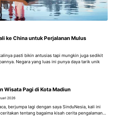
li ke China untuk Perjalanan Mulus
inya pasti bikin antusias tapi mungkin juga sedikit
nnya. Negara yang luas ini punya daya tarik unik
 Wisata Pagi di Kota Madiun
ruari 2026
aca, berjumpa lagi dengan saya SinduNesia, kali ini
ceritakan tentang bagaima kisah cerita pengalamanku
gi di Madiun. Penasaran bukan bagaimana