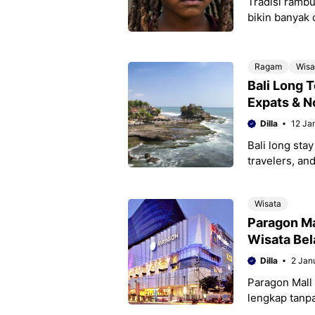
Tradisi rambu
bikin banyak 
gimbal bukan
Ragam
Wisa
Bali Long T
Expats & 
Dilla
12 Ja
Bali long stay
travelers, an
Wisata
Paragon Ma
Wisata Bel
Dilla
2 Jan
Paragon Mall 
lengkap tanp
perbelanjaan 