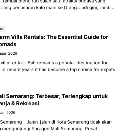
t gimbal dieng tuh salah satu atraksi budaya yang
orang penasaran kalo main ke Dieng. Jadi gini, rambut
 sekadar gaya
ta
erm Villa Rentals: The Essential Guide for
Nomads
nuari 2026
 villa rental – Bali remains a popular destination for
d in recent years it has become a top choice for expats
ll Semarang: Terbesar, Terlengkap untuk
anja & Rekreasi
uari 2026
Semarang – Jalan-jalan di Kota Semarang tidak akan
a mengunjungi Paragon Mall Semarang. Pusat
ini adalah salah satu tempat wisata belanja