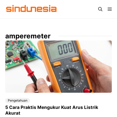
Langsung
Me
ke
isi
amperemeter
Pengetahuan
5 Cara Praktis Mengukur Kuat Arus Listrik
Akurat