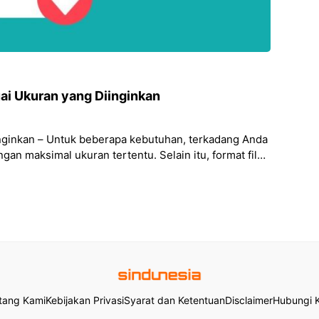
i Ukuran yang Diinginkan
nginkan – Untuk beberapa kebutuhan, terkadang Anda
an maksimal ukuran tertentu. Selain itu, format file
tang Kami
Kebijakan Privasi
Syarat dan Ketentuan
Disclaimer
Hubungi 