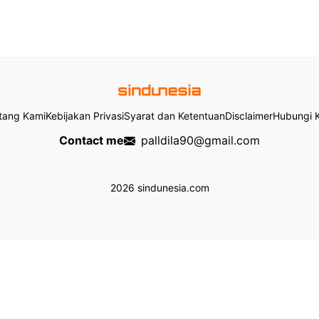
tang Kami
Kebijakan Privasi
Syarat dan Ketentuan
Disclaimer
Hubungi 
Contact me
palldila90@gmail.com
2026 sindunesia.com