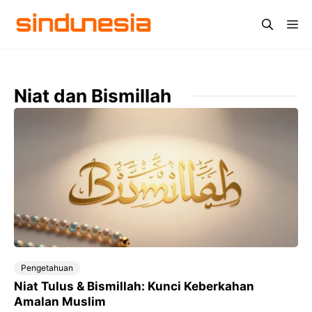
Langsung
Me
ke
isi
Niat dan Bismillah
Pengetahuan
Niat Tulus & Bismillah: Kunci Keberkahan
Amalan Muslim