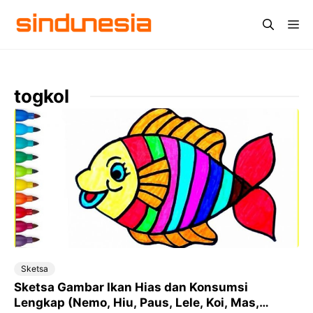
Langsung
Me
ke
isi
togkol
Sketsa
Sketsa Gambar Ikan Hias dan Konsumsi
Lengkap (Nemo, Hiu, Paus, Lele, Koi, Mas,