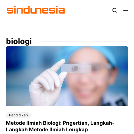
Langsung
Me
ke
isi
biologi
Pendidikan
Metode Ilmiah Biologi: Pngertian, Langkah-
Langkah Metode Ilmiah Lengkap