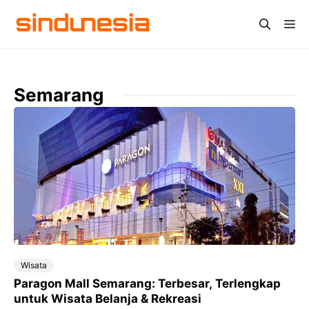
Langsung
Me
ke
isi
Semarang
Wisata
Paragon Mall Semarang: Terbesar, Terlengkap
untuk Wisata Belanja & Rekreasi