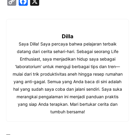
C
F
X
o
a
p
c
y
e
Dilla
L
b
Saya Dilla! Saya percaya bahwa pelajaran terbaik
i
o
datang dari cerita sehari-hari. Sebagai seorang Life
n
o
Enthusiast, saya menjadikan hidup saya sebagai
k
k
'laboratorium' untuk menguji berbagai tips dan tren—
mulai dari trik produktivitas aneh hingga resep rumahan
yang anti-gagal. Semua yang Anda baca di sini adalah
hal yang sudah saya coba dan jalani sendiri. Saya suka
merangkai pengalaman ini menjadi panduan praktis
yang siap Anda terapkan. Mari bertukar cerita dan
tumbuh bersama!