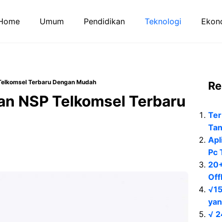
Home
Umum
Pendidikan
Teknologi
Ekono
Telkomsel Terbaru Dengan Mudah
Re
an NSP Telkomsel Terbaru
Ter
Tan
Apl
Pc 
20+
Off
√15
yan
√ 2