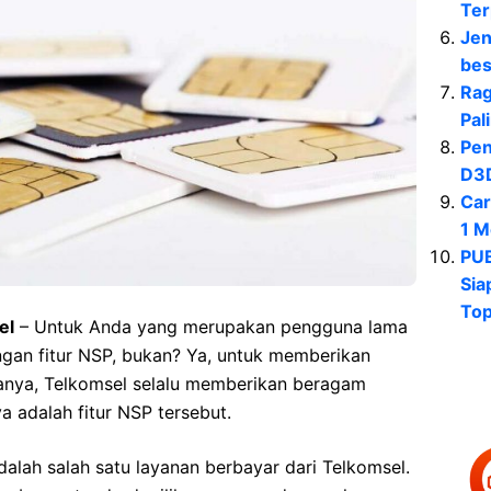
Ter
Jen
bes
Rag
Pal
Pen
D3D
Car
1 M
PUB
Sia
To
el
– Untuk Anda yang merupakan pengguna lama
engan fitur NSP, bukan? Ya, untuk memberikan
anya, Telkomsel selalu memberikan beragam
a adalah fitur NSP tersebut.
lah salah satu layanan berbayar dari Telkomsel.