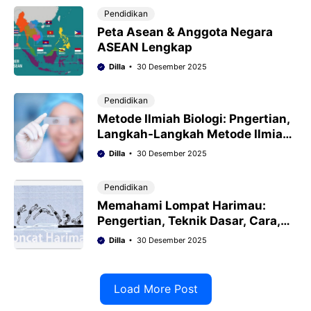
Pendidikan
Peta Asean & Anggota Negara
ASEAN Lengkap
Dilla
30 Desember 2025
Pendidikan
Metode Ilmiah Biologi: Pngertian,
Langkah-Langkah Metode Ilmiah
Lengkap
Dilla
30 Desember 2025
Pendidikan
Memahami Lompat Harimau:
Pengertian, Teknik Dasar, Cara,
Perlengkapan & Manfaat
Dilla
30 Desember 2025
(Lengkap)
Load More Post