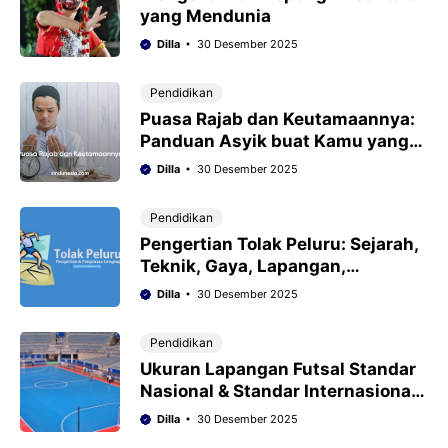
yang Mendunia
Dilla
30 Desember 2025
Pendidikan
Puasa Rajab dan Keutamaannya:
Panduan Asyik buat Kamu yang
Mau Coba!
Dilla
30 Desember 2025
Pendidikan
Pengertian Tolak Peluru: Sejarah,
Teknik, Gaya, Lapangan,
Peralatan (Lengkap)
Dilla
30 Desember 2025
Pendidikan
Ukuran Lapangan Futsal Standar
Nasional & Standar Internasional
Lengkap
Dilla
30 Desember 2025