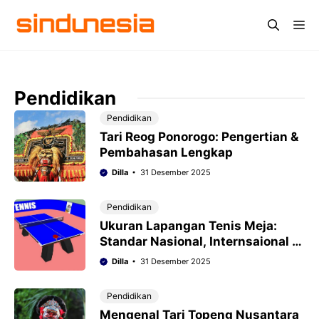
Langsung
Me
ke
isi
Pendidikan
Pendidikan
Tari Reog Ponorogo: Pengertian &
Pembahasan Lengkap
Dilla
31 Desember 2025
Pendidikan
Ukuran Lapangan Tenis Meja:
Standar Nasional, Internsaional &
Sejarah
Dilla
31 Desember 2025
Pendidikan
Mengenal Tari Topeng Nusantara