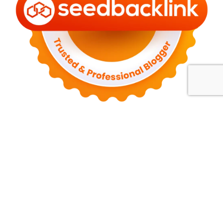
Tentang Kami
Kebijakan Privasi
Syarat dan Ketentuan
Disclaimer
Hubungi Kami
Contact me
palldila90@gmail.com