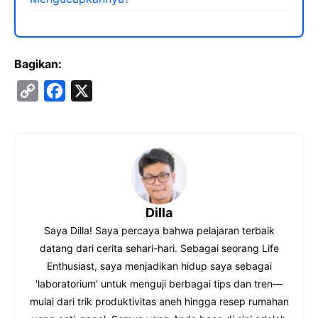
Bagikan:
C
F
X
o
a
p
c
y
e
L
b
i
o
Dilla
n
o
Saya Dilla! Saya percaya bahwa pelajaran terbaik
k
k
datang dari cerita sehari-hari. Sebagai seorang Life
Enthusiast, saya menjadikan hidup saya sebagai
'laboratorium' untuk menguji berbagai tips dan tren—
mulai dari trik produktivitas aneh hingga resep rumahan