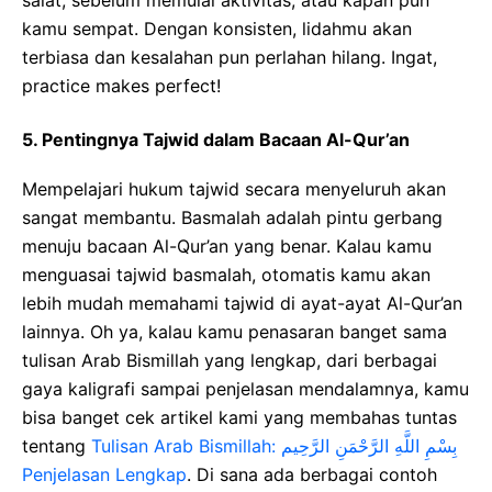
salat, sebelum memulai aktivitas, atau kapan pun
kamu sempat. Dengan konsisten, lidahmu akan
terbiasa dan kesalahan pun perlahan hilang. Ingat,
practice makes perfect!
5. Pentingnya Tajwid dalam Bacaan Al-Qur’an
Mempelajari hukum tajwid secara menyeluruh akan
sangat membantu. Basmalah adalah pintu gerbang
menuju bacaan Al-Qur’an yang benar. Kalau kamu
menguasai tajwid basmalah, otomatis kamu akan
lebih mudah memahami tajwid di ayat-ayat Al-Qur’an
lainnya. Oh ya, kalau kamu penasaran banget sama
tulisan Arab Bismillah yang lengkap, dari berbagai
gaya kaligrafi sampai penjelasan mendalamnya, kamu
bisa banget cek artikel kami yang membahas tuntas
tentang
Tulisan Arab Bismillah: بِسْمِ اللَّهِ الرَّحْمَنِ الرَّحِيم
Penjelasan Lengkap
. Di sana ada berbagai contoh