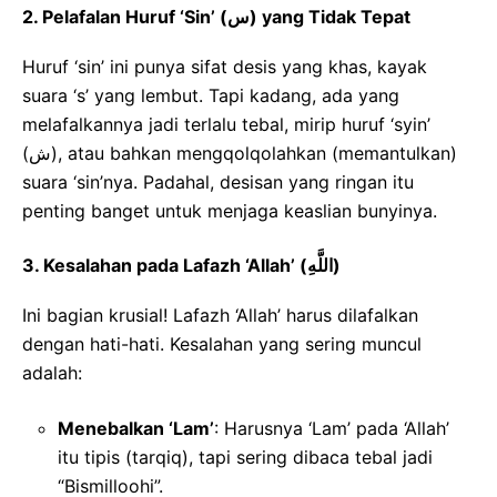
2. Pelafalan Huruf ‘Sin’ (س) yang Tidak Tepat
Huruf ‘sin’ ini punya sifat desis yang khas, kayak
suara ‘s’ yang lembut. Tapi kadang, ada yang
melafalkannya jadi terlalu tebal, mirip huruf ‘syin’
(ش), atau bahkan mengqolqolahkan (memantulkan)
suara ‘sin’nya. Padahal, desisan yang ringan itu
penting banget untuk menjaga keaslian bunyinya.
3. Kesalahan pada Lafazh ‘Allah’ (اللَّهِ)
Ini bagian krusial! Lafazh ‘Allah’ harus dilafalkan
dengan hati-hati. Kesalahan yang sering muncul
adalah:
Menebalkan ‘Lam’
: Harusnya ‘Lam’ pada ‘Allah’
itu tipis (tarqiq), tapi sering dibaca tebal jadi
“Bismilloohi”.