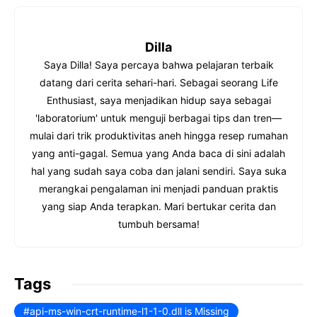
p
c
y
e
Dilla
L
b
Saya Dilla! Saya percaya bahwa pelajaran terbaik
i
o
datang dari cerita sehari-hari. Sebagai seorang Life
n
o
Enthusiast, saya menjadikan hidup saya sebagai
k
k
'laboratorium' untuk menguji berbagai tips dan tren—
mulai dari trik produktivitas aneh hingga resep rumahan
yang anti-gagal. Semua yang Anda baca di sini adalah
hal yang sudah saya coba dan jalani sendiri. Saya suka
merangkai pengalaman ini menjadi panduan praktis
yang siap Anda terapkan. Mari bertukar cerita dan
tumbuh bersama!
Tags
api-ms-win-crt-runtime-l1-1-0.dll is Missing