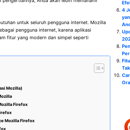
ui pengertiannya, Anda akan lebih memahami
Efe
4 J
yan
utuhan untuk seluruh pengguna internet. Mozilla
An
sebagai pengguna internet, karena aplikasi
Upd
m fitur yang modern dan simpel seperti
20
Pen
Per
Fit
Tak
Car
Ora
asi Mozilla)
ozilla
zilla Firefox
irefox
 Mozilla Firefox
fox