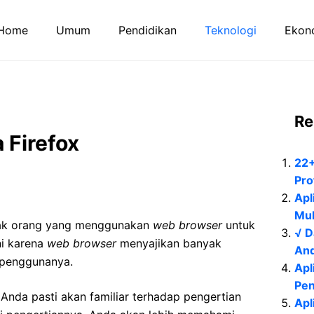
Home
Umum
Pendidikan
Teknologi
Ekono
Re
 Firefox
22+
Pro
Apl
Mul
ak orang yang menggunakan
web browser
untuk
√ D
ini karena
web browser
menyajikan banyak
And
h penggunanya.
Apl
Pen
, Anda pasti akan familiar terhadap pengertian
Apl