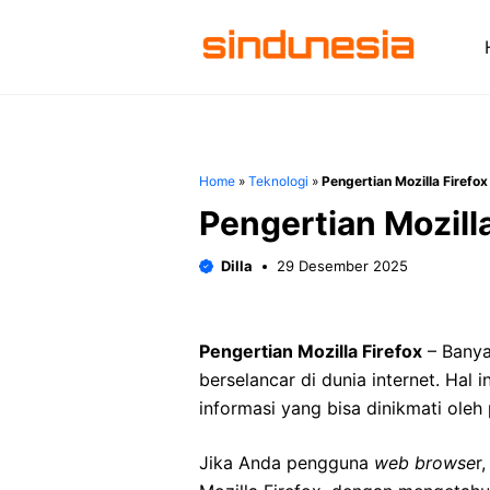
Langsung
ke
isi
Home
»
Teknologi
»
Pengertian Mozilla Firefox
Pengertian Mozilla
Dilla
29 Desember 2025
Pengertian Mozilla Firefox
– Bany
berselancar di dunia internet. Hal 
informasi yang bisa dinikmati ole
Jika Anda pengguna
web browse
r