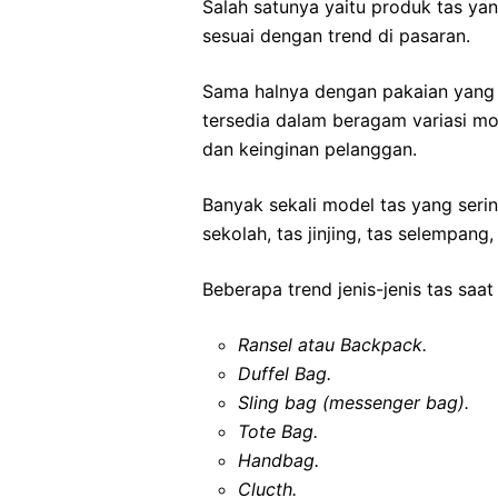
Salah satunya yaitu produk tas ya
sesuai dengan trend di pasaran.
Sama halnya dengan pakaian yang s
tersedia dalam beragam variasi mo
dan keinginan pelanggan.
Banyak sekali model tas yang serin
sekolah, tas jinjing, tas selempang
Beberapa trend jenis-jenis tas saat 
Ransel atau Backpack.
Duffel Bag.
Sling bag (messenger bag).
Tote Bag.
Handbag.
Clucth.