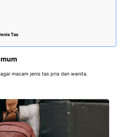
Jenis Tas
 umum
bagai macam jenis tas pria dan wanita.