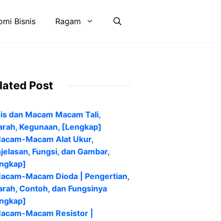
mi Bisnis
Ragam
lated Post
is dan Macam Macam Tali,
arah, Kegunaan, [Lengkap]
acam-Macam Alat Ukur,
jelasan, Fungsi, dan Gambar,
ngkap]
acam-Macam Dioda | Pengertian,
arah, Contoh, dan Fungsinya
ngkap]
acam-Macam Resistor |