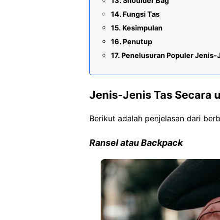
Shoulder Bag
Fungsi Tas
Kesimpulan
Penutup
Penelusuran Populer Jenis-
Jenis-Jenis Tas Secara
Berikut adalah penjelasan dari ber
Ransel atau Backpack