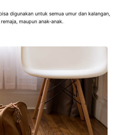
ga bisa digunakan untuk semua umur dan kalangan,
, remaja, maupun anak-anak.