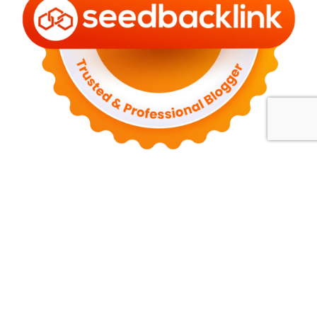
Tentang Kami
Kebijakan Privasi
Syarat dan Ketentuan
Disclaimer
Hubungi Kami
Contact me
palldila90@gmail.com