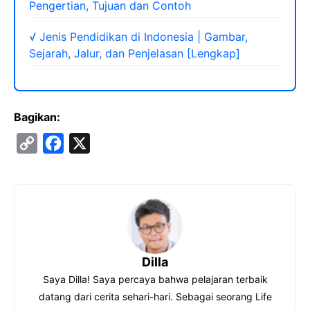
Pengertian, Tujuan dan Contoh
√ Jenis Pendidikan di Indonesia | Gambar,
Sejarah, Jalur, dan Penjelasan [Lengkap]
Bagikan:
C
F
X
o
a
p
c
y
e
L
b
i
o
Dilla
n
o
Saya Dilla! Saya percaya bahwa pelajaran terbaik
k
k
datang dari cerita sehari-hari. Sebagai seorang Life