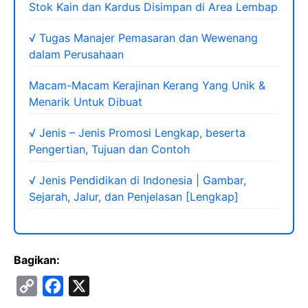
Stok Kain dan Kardus Disimpan di Area Lembap
√ Tugas Manajer Pemasaran dan Wewenang
dalam Perusahaan
Macam-Macam Kerajinan Kerang Yang Unik &
Menarik Untuk Dibuat
√ Jenis – Jenis Promosi Lengkap, beserta
Pengertian, Tujuan dan Contoh
√ Jenis Pendidikan di Indonesia | Gambar,
Sejarah, Jalur, dan Penjelasan [Lengkap]
Bagikan:
C
F
X
o
a