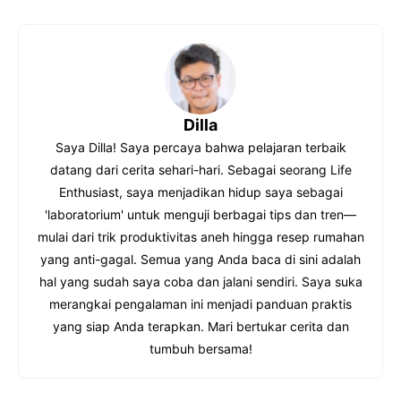
p
c
y
e
L
b
i
o
Dilla
n
o
Saya Dilla! Saya percaya bahwa pelajaran terbaik
k
k
datang dari cerita sehari-hari. Sebagai seorang Life
Enthusiast, saya menjadikan hidup saya sebagai
'laboratorium' untuk menguji berbagai tips dan tren—
mulai dari trik produktivitas aneh hingga resep rumahan
yang anti-gagal. Semua yang Anda baca di sini adalah
hal yang sudah saya coba dan jalani sendiri. Saya suka
merangkai pengalaman ini menjadi panduan praktis
yang siap Anda terapkan. Mari bertukar cerita dan
tumbuh bersama!