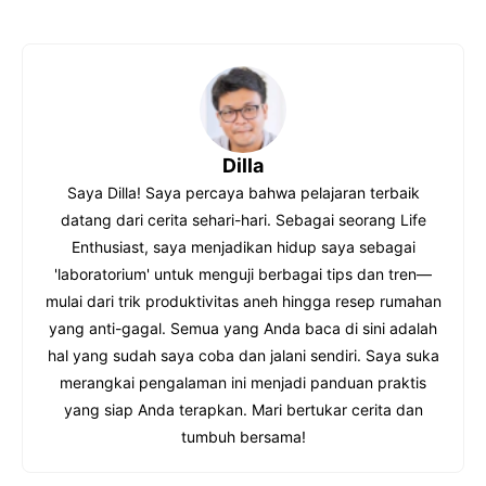
o
a
p
c
y
e
L
b
i
o
Dilla
n
o
Saya Dilla! Saya percaya bahwa pelajaran terbaik
k
k
datang dari cerita sehari-hari. Sebagai seorang Life
Enthusiast, saya menjadikan hidup saya sebagai
'laboratorium' untuk menguji berbagai tips dan tren—
mulai dari trik produktivitas aneh hingga resep rumahan
yang anti-gagal. Semua yang Anda baca di sini adalah
hal yang sudah saya coba dan jalani sendiri. Saya suka
merangkai pengalaman ini menjadi panduan praktis
yang siap Anda terapkan. Mari bertukar cerita dan
tumbuh bersama!