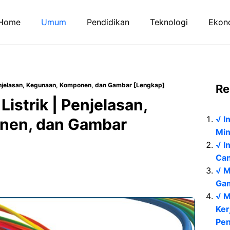
Home
Umum
Pendidikan
Teknologi
Ekono
Penjelasan, Kegunaan, Komponen, dan Gambar [Lengkap]
Re
Listrik | Penjelasan,
√ I
nen, dan Gambar
Min
√ I
Can
√ M
Gam
√ M
Ker
Pen