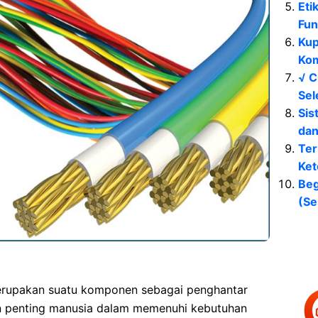
Eti
Fun
Kup
Kom
√ C
Sel
Sis
dan
Ter
Ket
Beg
(Se
 merupakan suatu komponen sebagai penghantar
han penting manusia dalam memenuhi kebutuhan