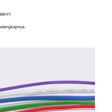
NYMHY)
 selengkapnya.